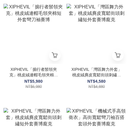
XIPHEVIL「掮行者鬃領夾
XIPHEVIL「灣區舞力外套」
克」桃皮絨連帽毛領夾棉短
桃皮絨麂皮寬鬆街頭刺繡短
外套彎刀袖賽博
外套賽博龐克
NT$5,980
NT$4,580
NT$6,980
NT$4,880