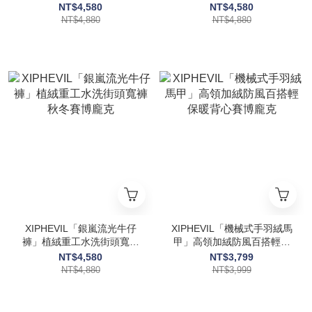
褲賽博龐克
腳褲賽博龐克
NT$4,580
NT$4,580
NT$4,880
NT$4,880
XIPHEVIL「銀嵐流光牛仔
XIPHEVIL「機械式手羽絨馬
褲」植絨重工水洗街頭寬褲
甲」高領加絨防風百搭輕保
秋冬賽博龐克
暖背心賽博龐克
NT$4,580
NT$3,799
NT$4,880
NT$3,999