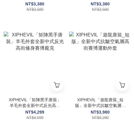
搭套頭賽博龐克
搭套頭賽博龐克
NT$3,380
NT$3,380
NT$3,580
NT$3,580
XIPHEVIL「矩陣黑手唐裝」
XIPHEVIL「遊龍唐裝_短
羊毛外套全新中式反光高街
版」全新中式抗皺空氣層高
修身賽博龐克
街賽博運動外套
NT$4,299
NT$3,980
NT$4,599
NT$4,280