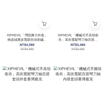
XIPHEVIL「灣區舞力外套」
XIPHEVIL「機械式手高領衛
桃皮絨麂皮寬鬆街頭刺繡短
衣」高街寬鬆彎刀袖百搭套
外套賽博龐克
頭外套賽博龐克
NT$4,580
NT$3,480
NT$4,880
NT$3,680