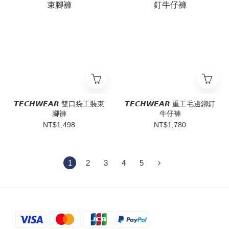
𝙏𝙀𝘾𝙃𝙒𝙀𝘼𝙍 雙口袋工裝束
𝙏𝙀𝘾𝙃𝙒𝙀𝘼𝙍 重工毛邊鉚釘
腳褲
牛仔褲
NT$1,498
NT$1,780
1
2
3
4
5