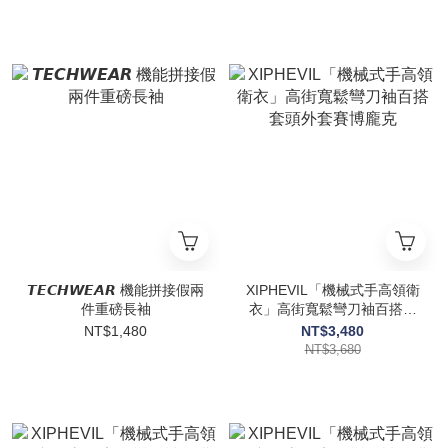
𝙏𝙀𝘾𝙃𝙒𝙀𝘼𝙍 機能拼接假兩
XIPHEVIL「機械式手高領衛
件重磅長袖
衣」高街寬鬆彎刀袖百搭套
頭外套賽博龐克
NT$1,480
NT$3,480
NT$3,680