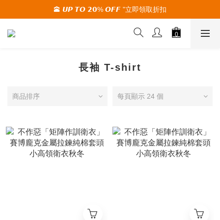
🕋 𝙐𝙋 𝙏𝙊 𝟮𝟬% 𝙊𝙁𝙁 "立即領取折扣
🚚夏季活動期間 滿2000限時免運🚚
🚚夏季活動期間 滿2000限時免運🚚
長袖 T-shirt
商品排序
每頁顯示 24 個