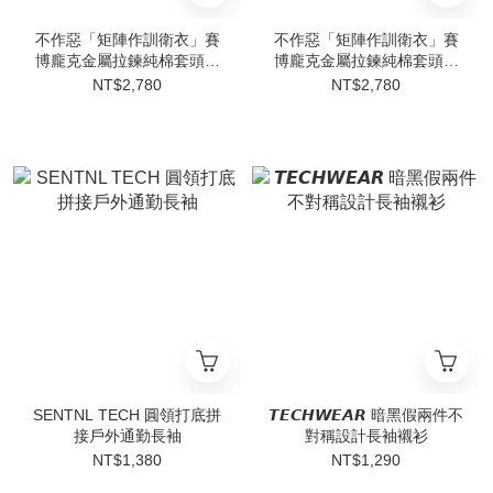
不作惡「矩陣作訓衛衣」賽
不作惡「矩陣作訓衛衣」賽
博龐克金屬拉鍊純棉套頭小
博龐克金屬拉鍊純棉套頭小
高領衛衣秋冬
高領衛衣秋冬
NT$2,780
NT$2,780
SENTNL TECH 圓領打底拼
𝙏𝙀𝘾𝙃𝙒𝙀𝘼𝙍 暗黑假兩件不
接戶外通勤長袖
對稱設計長袖襯衫
NT$1,380
NT$1,290