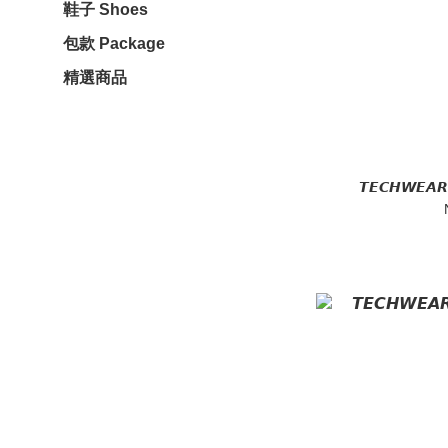
鞋子 Shoes
包款 Package
精選商品
𝙏𝙀𝘾𝙃𝙒