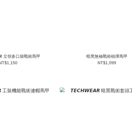
𝙀𝘼𝙍 立領多口袋戰術馬甲
暗黑無袖戰術砲彈馬甲
NT$1,150
NT$1,099