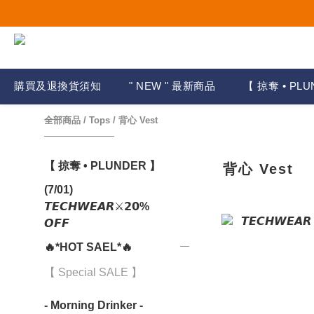
購買及退換貨須知
" NEW " 最新商品
【 掠奪 • PLU
全部商品
/
Tops
/
背心 Vest
【 掠奪 • PLUNDER 】
背心 Vest
(7/01)
𝙏𝙀𝘾𝙃𝙒𝙀𝘼𝙍⚔𝟮𝟬%
𝙊𝙁𝙁
🔥*HOT SAEL*🔥
【 Special SALE 】
- Morning Drinker -