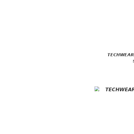
𝙏𝙀𝘾𝙃𝙒