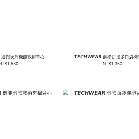
𝙀𝘼𝙍 連帽坎肩機能戰術背心
𝙏𝙀𝘾𝙃𝙒𝙀𝘼𝙍 解構拼接多口
NT$1,580
NT$1,350