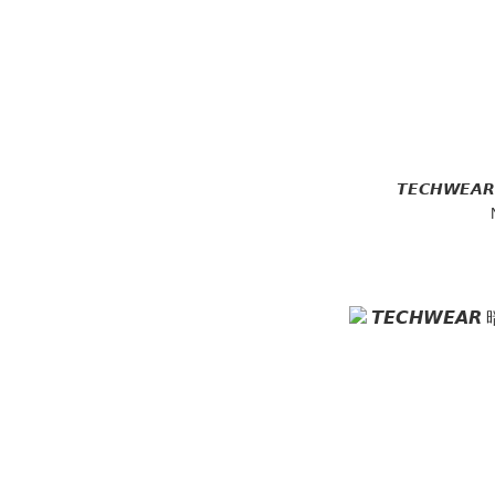
𝙏𝙀𝘾𝙃𝙒