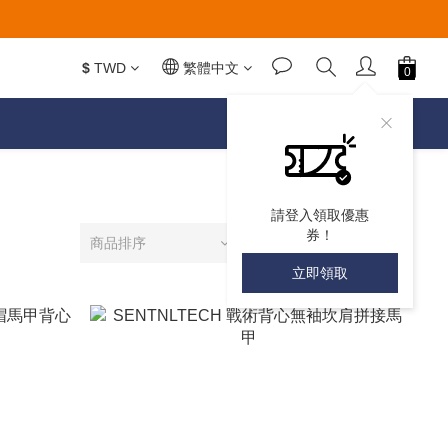
$
TWD
繁體中文
請登入領取優惠
券！
商品排序
每頁顯示 24 個
立即領取