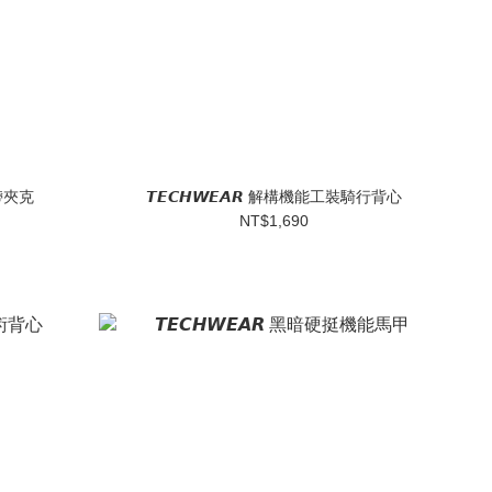
背帶夾克
𝙏𝙀𝘾𝙃𝙒𝙀𝘼𝙍 解構機能工裝騎行背心
NT$1,690