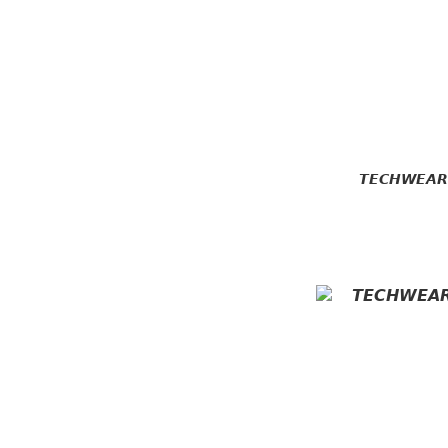
𝙏𝙀𝘾𝙃𝙒