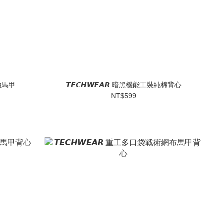
無袖馬甲
𝙏𝙀𝘾𝙃𝙒𝙀𝘼𝙍 暗黑機能工裝純棉背心
NT$599