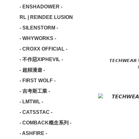
- ENSHADOWER -
RL | REINDEE LUSION
- SILENSTORM -
- WHYWORKS -
- CROXX OFFICIAL -
- 不作惡XIPHEVIL -
𝙏𝙀𝘾𝙃𝙒
- 超頻漫遊 -
- FIRST WOLF -
- 吉考斯工業 -
- LMTWL -
- CATSSTAC -
- COMBACK概念系列 -
- ASHFIRE -