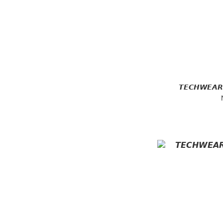
𝙏𝙀𝘾𝙃𝙒