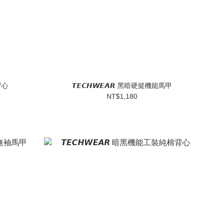
術背心
𝙏𝙀𝘾𝙃𝙒𝙀𝘼𝙍 黑暗硬挺機能馬甲
NT$1,180