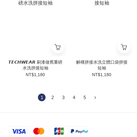
𝙏𝙀𝘾𝙃𝙒𝙀𝘼𝙍 刷漆做舊重磅
解構拼接水洗立體口袋拼接
水洗拼接短袖
短袖
NT$1,180
NT$1,180
1
2
3
4
5