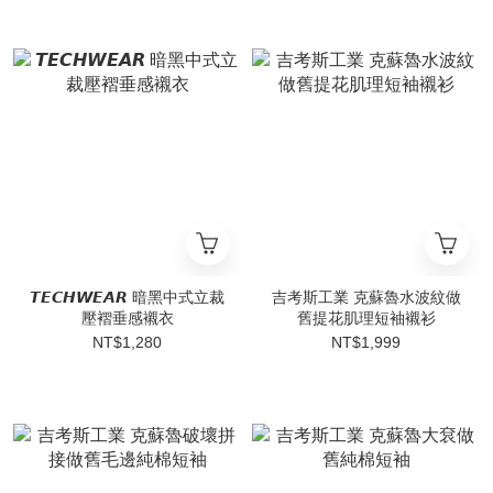
𝙏𝙀𝘾𝙃𝙒𝙀𝘼𝙍 暗黑中式立裁
吉考斯工業 克蘇魯水波紋做
壓褶垂感襯衣
舊提花肌理短袖襯衫
NT$1,280
NT$1,999