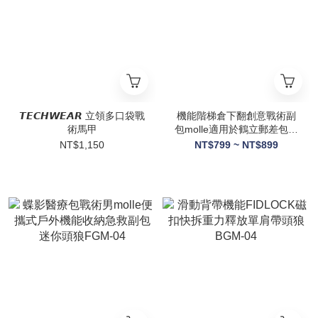
𝙏𝙀𝘾𝙃𝙒𝙀𝘼𝙍 立領多口袋戰
機能階梯倉下翻創意戰術副
術馬甲
包molle適用於鶴立郵差包隼
擊斜挎包
NT$1,150
NT$799 ~ NT$899