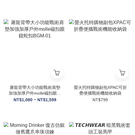
屠龍背帶大小功能戰術肩墊
螢火托特購物副包XPAC可折
加強加厚戶外molle磁扣眼鏡
疊便攜戰術機能收納袋
蛇扣BGM-01
NT$1,080 ~ NT$1,599
NT$799