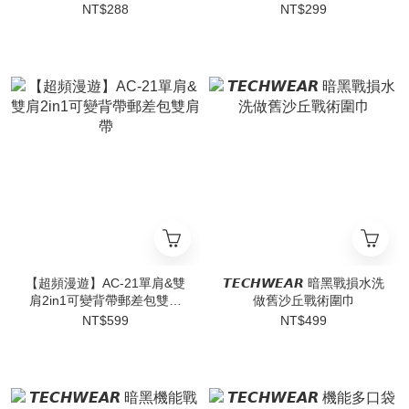
魔鬼氈
NT$288
NT$299
【超頻漫遊】AC-21單肩&雙
𝙏𝙀𝘾𝙃𝙒𝙀𝘼𝙍 暗黑戰損水洗
肩2in1可變背帶郵差包雙肩
做舊沙丘戰術圍巾
帶
NT$599
NT$499