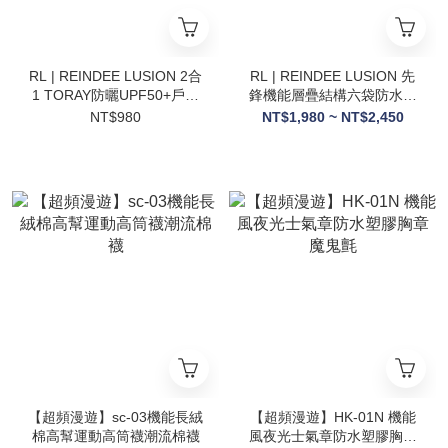
RL | REINDEE LUSION 2合
RL | REINDEE LUSION 先
1 TORAY防曬UPF50+戶外
鋒機能層疊結構六袋防水戶
運動透氣圍脖面罩
外拓展褲裝圍裙
NT$980
NT$1,980 ~ NT$2,450
【超頻漫遊】sc-03機能長絨
【超頻漫遊】HK-01N 機能
棉高幫運動高筒襪潮流棉襪
風夜光士氣章防水塑膠胸章