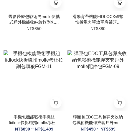
蝶影醫療包戰術男molle便攜
滑動背帶機能FIDLOCK磁扣
式戶外機能收納急救副包迷
快拆重力釋放單肩帶頭狼
你頭狼FGM-04
BGM-04
NT$650
NT$880
手機包機能戰術手機組
彈匣包EDC工具包彈夾收納
fidlock快拆磁扣molle考杜拉
包戰術機能彈夾套戶外molle
副包頭狼FGM-11
配件包FGM-09
NT$890 ~ NT$1,499
NT$450 ~ NT$599