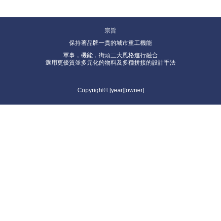
宗旨
保持著品牌一貫的城市重工機能
軍事，機能，街頭三大風格進行融合
選用更優質並多元化的物料及多種拼接的設計手法
Copyright© [year][owner]