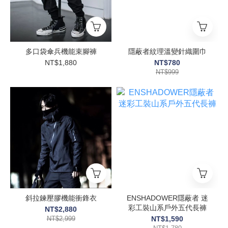
多口袋傘兵機能束腳褲
隱蔽者紋理溫變針織圍巾
NT$1,880
NT$780
NT$999
斜拉鍊壓膠機能衝鋒衣
ENSHADOWER隱蔽者 迷
彩工裝山系戶外五代長褲
NT$2,880
NT$2,999
NT$1,590