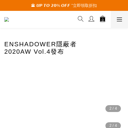
🕋 𝙐𝙋 𝙏𝙊 𝟮𝟬% 𝙊𝙁𝙁 "立即領取折扣
🚚夏季活動期間 滿2000限時免運🚚
🚚夏季活動期間 滿2000限時免運🚚
ENSHADOWER隱蔽者
2020AW Vol.4發布