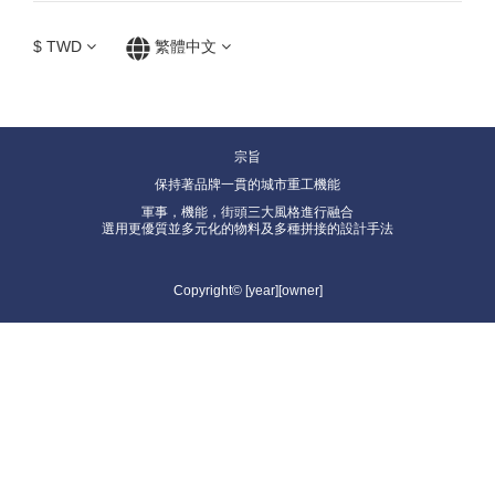
$
TWD
繁體中文
宗旨
保持著品牌一貫的城市重工機能
軍事，機能，街頭三大風格進行融合
選用更優質並多元化的物料及多種拼接的設計手法
Copyright© [year][owner]