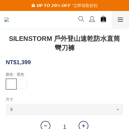
🕋 𝙐𝙋 𝙏𝙊 𝟮𝟬% 𝙊𝙁𝙁 "立即領取折扣
🚚夏季活動期間 滿2000限時免運🚚
🚚夏季活動期間 滿2000限時免運🚚
SILENSTORM 戶外登山速乾防水直筒
彎刀褲
NT$1,399
顏色
: 黑色
尺寸