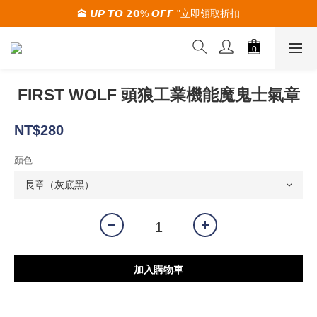
🕋 𝙐𝙋 𝙏𝙊 𝟮𝟬% 𝙊𝙁𝙁 "立即領取折扣
🚚夏季活動期間 滿2000限時免運🚚
🚚夏季活動期間 滿2000限時免運🚚
FIRST WOLF 頭狼工業機能魔鬼士氣章
NT$280
顏色
加入購物車