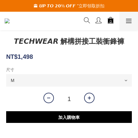
🕋 𝙐𝙋 𝙏𝙊 𝟮𝟬% 𝙊𝙁𝙁 "立即領取折扣
🚚夏季活動期間 滿2000限時免運🚚
🚚夏季活動期間 滿2000限時免運🚚
𝙏𝙀𝘾𝙃𝙒𝙀𝘼𝙍 解構拼接工裝衝鋒褲
NT$1,498
尺寸
加入購物車