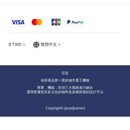
$
TWD
繁體中文
宗旨
保持著品牌一貫的城市重工機能
軍事，機能，街頭三大風格進行融合
選用更優質並多元化的物料及多種拼接的設計手法
Copyright© [year][owner]