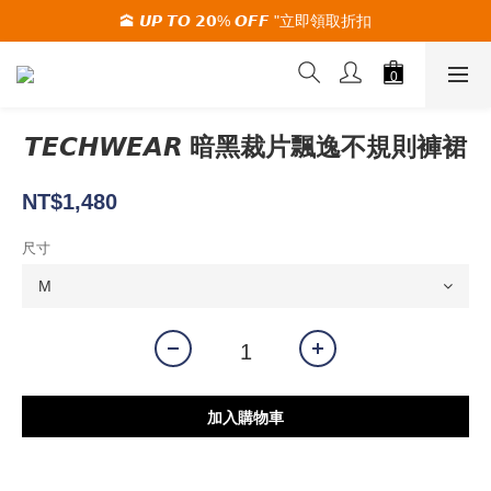
🕋 𝙐𝙋 𝙏𝙊 𝟮𝟬% 𝙊𝙁𝙁 "立即領取折扣
🚚夏季活動期間 滿2000限時免運🚚
🚚夏季活動期間 滿2000限時免運🚚
𝙏𝙀𝘾𝙃𝙒𝙀𝘼𝙍 暗黑裁片飄逸不規則褲裙
NT$1,480
尺寸
加入購物車