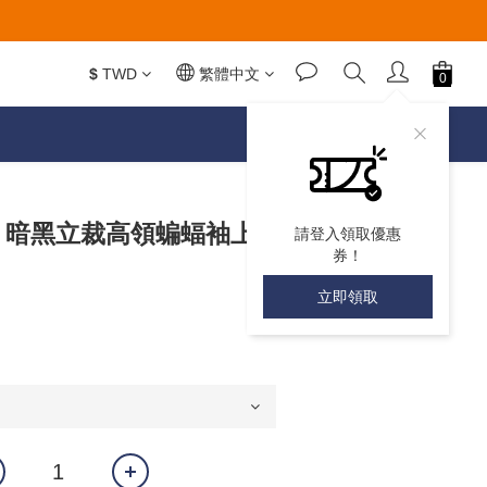
$
TWD
繁體中文
𝙀𝘼𝙍 暗黑立裁高領蝙蝠袖上
請登入領取優惠
券！
立即領取