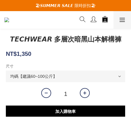
🚚夏季活動期間 滿2000限時免運🚚
🏖️𝙎𝙐𝙈𝙈𝙀𝙍 𝙎𝘼𝙇𝙀 限時折扣🏖️
🕋 𝙐𝙋 𝙏𝙊 𝟮𝟬% 𝙊𝙁𝙁 "立即領取折扣
🚚夏季活動期間 滿2000限時免運🚚
𝙏𝙀𝘾𝙃𝙒𝙀𝘼𝙍 多層次暗黑山本解構褲
NT$1,350
尺寸
加入購物車