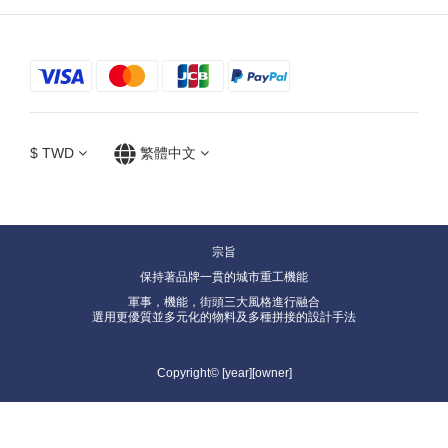
$
TWD
繁體中文
宗旨
保持著品牌一貫的城市重工機能
軍事，機能，街頭三大風格進行融合
選用更優質並多元化的物料及多種拼接的設計手法
Copyright© [year][owner]