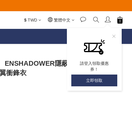
$
TWD
繁體中文
 】 ENSHADOWER隱蔽
請登入領取優惠
券！
尾翼衝鋒衣
立即領取