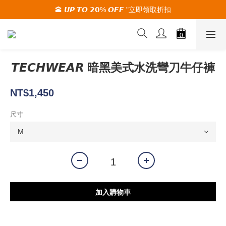
🕋 𝙐𝙋 𝙏𝙊 𝟮𝟬% 𝙊𝙁𝙁 "立即領取折扣
🚚夏季活動期間 滿2000限時免運🚚
🚚夏季活動期間 滿2000限時免運🚚
𝙏𝙀𝘾𝙃𝙒𝙀𝘼𝙍 暗黑美式水洗彎刀牛仔褲
NT$1,450
尺寸
加入購物車