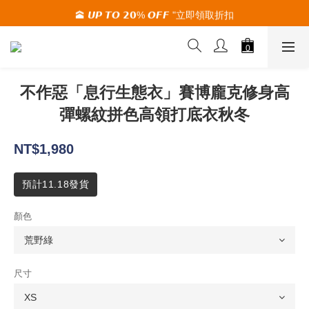
🌪️全球配送中 WORLDWIDE SHIPPING🌪️
🕋 𝙐𝙋 𝙏𝙊 𝟮𝟬% 𝙊𝙁𝙁 "立即領取折扣
🌪️全球配送中 WORLDWIDE SHIPPING🌪️
不作惡「息行生態衣」賽博龐克修身高
彈螺紋拼色高領打底衣秋冬
NT$1,980
預計11.18發貨
顏色
尺寸