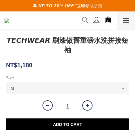
🕋 𝙐𝙋 𝙏𝙊 𝟮𝟬% 𝙊𝙁𝙁 "立即領取折扣
🚚夏季活動期間 滿2000限時免運🚚
🚚夏季活動期間 滿2000限時免運🚚
𝙏𝙀𝘾𝙃𝙒𝙀𝘼𝙍 刷漆做舊重磅水洗拼接短
袖
NT$1,180
Size
ADD TO CART