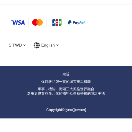
$
TWD
English
宗旨
保持著品牌一貫的城市重工機能
軍事，機能，街頭三大風格進行融合
選用更優質並多元化的物料及多種拼接的設計手法
Copyright© [year][owner]