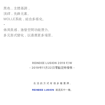
黑色，主體基調，
演繹，先鋒元素。
MOLLE系統，組合多樣化。
-
佈局美感，激發空間功能潛力。
多元形式變化，以適應更多場景。
REINDEE LUSION 2019 F/W
-
2019年11月22日零點定時發售
-
生 活 的 方 式 有 很 多 種 選 擇，
REINDEE LUSION
就是其中一種。