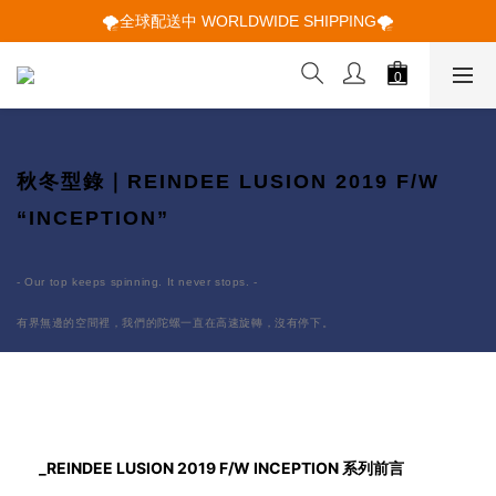
🌪️全球配送中 WORLDWIDE SHIPPING🌪️
🌪️全球配送中 WORLDWIDE SHIPPING🌪️
🕋 𝙐𝙋 𝙏𝙊 𝟮𝟬% 𝙊𝙁𝙁 "立即領取折扣
🌪️全球配送中 WORLDWIDE SHIPPING🌪️
秋冬型錄｜REINDEE LUSION 2019 F/W
“INCEPTION”
- Our top keeps spinning. It never stops. -
有界無邊的空間裡，我們的陀螺一直在高速旋轉，沒有停下。
_REINDEE LUSION 2019 F/W INCEPTION 系列前言