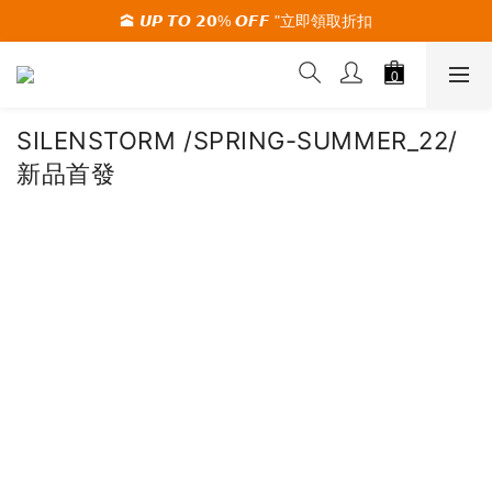
🕋 𝙐𝙋 𝙏𝙊 𝟮𝟬% 𝙊𝙁𝙁 "立即領取折扣
🚚夏季活動期間 滿2000限時免運🚚
🚚夏季活動期間 滿2000限時免運🚚
SILENSTORM /SPRING-SUMMER_22/
新品首發