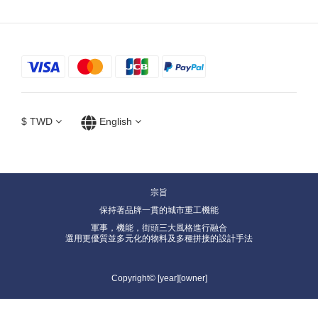
$
TWD
English
宗旨
保持著品牌一貫的城市重工機能
軍事，機能，街頭三大風格進行融合
選用更優質並多元化的物料及多種拼接的設計手法
Copyright© [year][owner]