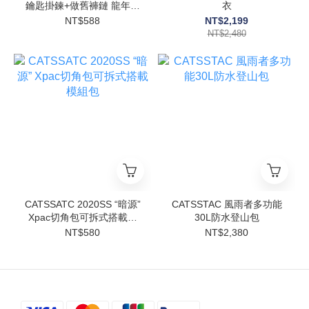
鑰匙掛鍊+做舊褲鏈 龍年限
衣
定
NT$588
NT$2,199
NT$2,480
CATSSATC 2020SS “暗源”
CATSSTAC 風雨者多功能
Xpac切角包可拆式搭載模
30L防水登山包
組包
NT$580
NT$2,380