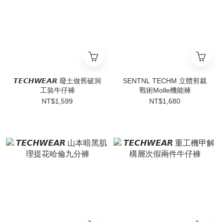
𝙏𝙀𝘾𝙃𝙒𝙀𝘼𝙍 廢土做舊破洞
SENTNL TECHM 立體剪裁
工裝牛仔褲
戰術Molle機能褲
NT$1,599
NT$1,680