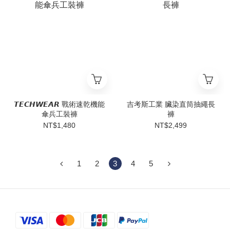
𝙏𝙀𝘾𝙃𝙒𝙀𝘼𝙍 戰術速乾機能
吉考斯工業 臟染直筒抽繩長
傘兵工裝褲
褲
NT$1,480
NT$2,499
1
2
3
4
5