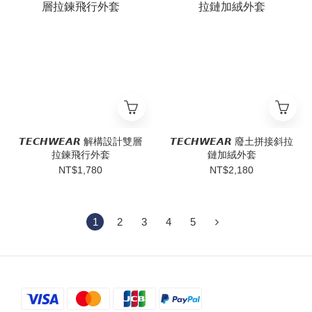
𝙏𝙀𝘾𝙃𝙒𝙀𝘼𝙍 解構設計雙層
𝙏𝙀𝘾𝙃𝙒𝙀𝘼𝙍 廢土拼接斜拉
拉鍊飛行外套
鏈加絨外套
NT$1,780
NT$2,180
1
2
3
4
5