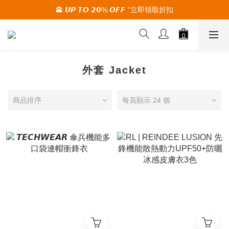
🕋 𝙐𝙋 𝙏𝙊 𝟮𝟬% 𝙊𝙁𝙁 "立即領取折扣
🚚夏季活動期間 滿2000限時免運🚚
🚚夏季活動期間 滿2000限時免運🚚
外套 Jacket
商品排序
每頁顯示 24 個